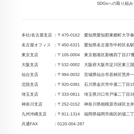
SDGsへの取り組み
本社/名古屋支店
〒470-0162 愛知県愛知郡東郷町大字
名古屋オフィス
〒450-6321 愛知県名古屋市中村区名
東京支店
〒105-0004 東京都港区新橋四丁目27番
大阪支店
〒532-0002 大阪府大阪市淀川区東
仙台支店
〒984-0032 宮城県仙台市若林区荒井
北陸支店
〒920-0381 石川県金沢市中屋二丁目
埼玉支店
〒333-0811 埼玉県川口市戸塚二丁
神奈川支店
〒252-0152 神奈川県相模原市緑区太
九州沖縄支店
〒811-1314 福岡県福岡市南区的場
共通FAX
0120-004-287