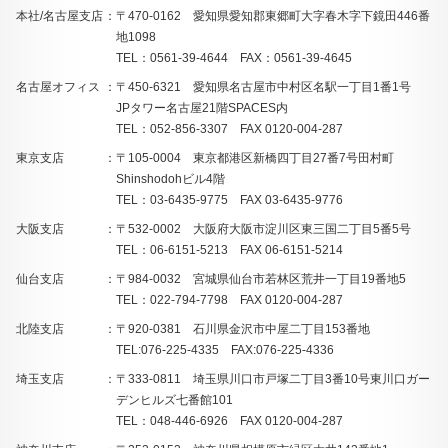
本社/名古屋支店
〒470-0162 愛知県愛知郡東郷町大字春木字下鏡田446番
地1098
TEL：0561-39-4644 FAX：0561-39-4645
名古屋オフィス
〒450-6321 愛知県名古屋市中村区名駅一丁目1番1号
JPタワー名古屋21階SPACES内
TEL：052-856-3307 FAX 0120-004-287
東京支店
〒105-0004 東京都港区新橋四丁目27番7号田村町
Shinshodohビル4階
TEL：03-6435-9775 FAX 03-6435-9776
大阪支店
〒532-0002 大阪府大阪市淀川区東三国二丁目5番5号
TEL：06-6151-5213 FAX 06-6151-5214
仙台支店
〒984-0032 宮城県仙台市若林区荒井一丁目19番地5
TEL：022-794-7798 FAX 0120-004-287
北陸支店
〒920-0381 石川県金沢市中屋二丁目153番地
TEL:076-225-4335 FAX:076-225-4336
埼玉支店
〒333-0811 埼玉県川口市戸塚二丁目3番10号東川口ガー
デンヒルズ七番館101
TEL：048-446-6926 FAX 0120-004-287