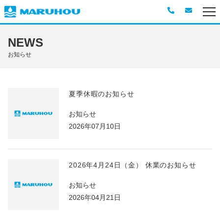
CORPORATE
企業情報
NEWS
ビジョン・ミッション・バリュー
お知らせ
コーポレートブログ
社員紹介
社長メッセージ
夏季休暇のお知らせ
お知らせ
SERVICE
事業紹介
2026年07月10日
NEWS
ニュース
BLOG
コーポレートブログ
2026年4月24日（金） 休業のお知らせ
RECRUIT
採用情報
お知らせ
2026年04月21日
CONTACT
お問い合わせ