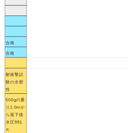
合格
合格
耐衝撃試
験の水密
性
500gの重
り1.0mか
ら落下後
水圧981
Ｋ