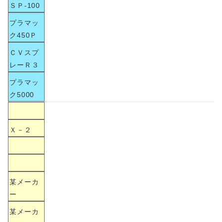
ＳＰ-100
プラマッ
ク450Ｐ
ＣＶスプ
レーＲ３
プラマッ
ク5000
Ｘ－２
某メーカ
ー
某メーカ