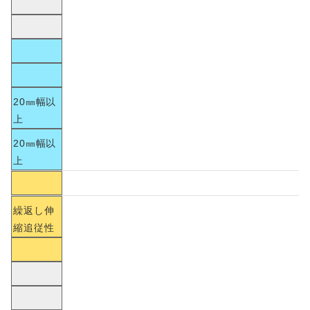
20㎜幅以
上
20㎜幅以
上
繰返し伸
縮追従性