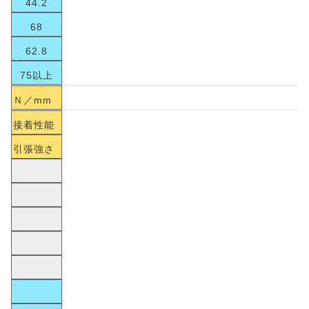
44.2
68
62.8
75以上
Ｎ／mm
接着性能
引張強さ