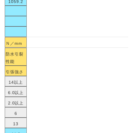
1059.2
Ｎ／mm
防水引裂
性能
引張強さ
14以上
6.0以上
2.0以上
6
13