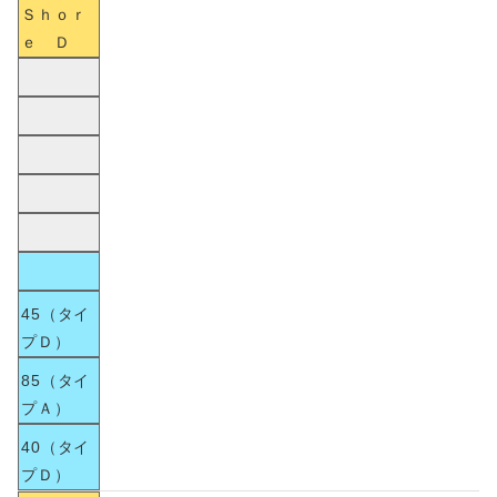
Ｓｈｏｒ
ｅ Ｄ
45（タイ
プＤ）
85（タイ
プＡ）
40（タイ
プＤ）