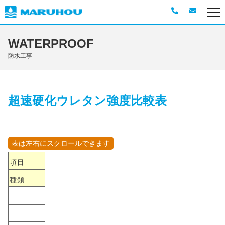
CORPORATE
企業情報
WATERPROOF
ビジョン・ミッション・バリュー
防水工事
コーポレートブログ
社員紹介
社長メッセージ
超速硬化ウレタン強度比較表
SERVICE
事業紹介
NEWS
ニュース
項目
BLOG
コーポレートブログ
種類
RECRUIT
採用情報
CONTACT
お問い合わせ