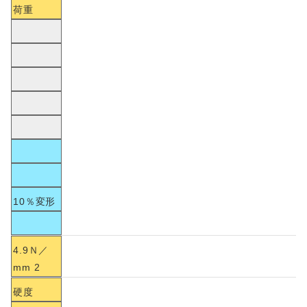
荷重
10％変形
4.9Ｎ／
mm 2
硬度