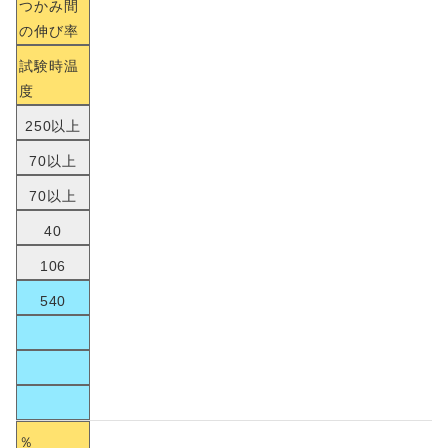
つかみ間
の伸び率
試験時温
度
250以上
70以上
70以上
40
106
540
％