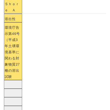
Ｓｈｏｒ
ｅ Ａ
溶出性
環境庁告
示第46号
（平成3
年土壌環
境基準に
関わる対
象物質27
種の溶出
試験