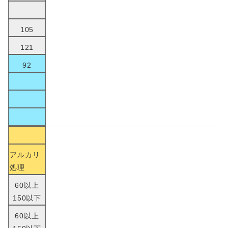
105
121
92
アルカリ
処理
60以上
150以下
60以上