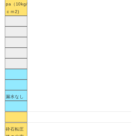
pa（10kg/
ｃｍ2)
漏水なし
砕石転圧