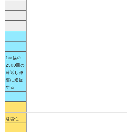
1㎜幅の
2500回の
練返し伸
縮に追従
する
遮塩性