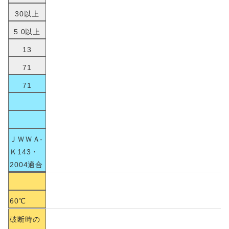
30以上
5.0以上
13
71
71
ＪＷＷＡ-
Ｋ143・
2004適合
60℃
破断時の