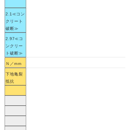
2.1≪コン
クリート
破断≫
2.97≪コ
ンクリー
ト破断≫
Ｎ／mm
下地亀裂
抵抗