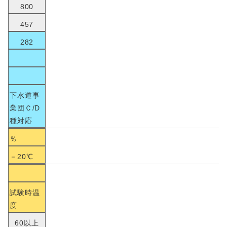
800
457
282
下水道事
業団Ｃ/D
種対応
％
－20℃
試験時温
度
60以上