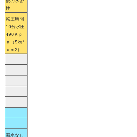
後の水密
性
転圧時間
10分水圧
490Ｋｐ
ａ（5kg/
ｃｍ2)
漏水なし